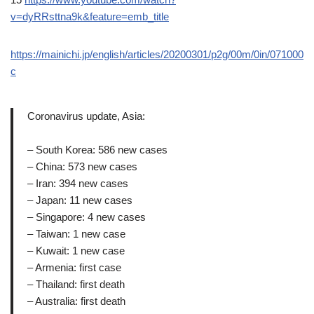
v=dyRRsttna9k&feature=emb_title
https://mainichi.jp/english/articles/20200301/p2g/00m/0in/071000
c
Coronavirus update, Asia:
– South Korea: 586 new cases
– China: 573 new cases
– Iran: 394 new cases
– Japan: 11 new cases
– Singapore: 4 new cases
– Taiwan: 1 new case
– Kuwait: 1 new case
– Armenia: first case
– Thailand: first death
– Australia: first death