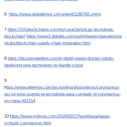
6
https://www.globaltimes.cn/content/1180765.shtml
7
https://101blockchains.com/es/caracteristicas-tecnologia-
blockchain/
https://www2.deloitte.com/us/en/pages/operations/a
rticles/blockchain-supply-chain-innovation.html
8
https://jdcorporateblog.com/in-depth-report-drones-robots-
deploying-new-technology-to-handle-crisis/
9
h
ttps://www.eltiempo.com/tecnosfera/dispositivos/coronavirus-
asi-se-esta-usando-la-tecnologia-para-combatir-el-coronavirus-
en-china-462154
10
https://www.nytimes.com/2020/02/27/world/asia/japan-
schools-coronavirus.html