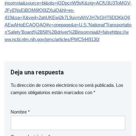
insomnia&source=bl&ots=jGDpcnW9sK&sig=ACfU3U3ToMGV-
JFyENsEiBOM6fO0IZXuiQ&hl=es-
419&sa=X&ved=2ahUKEwj2k7L9uvrnAhVJH7kGHT6DDKkQ6
AEwAHoECAQQAQ#v=onepage&q=U.S.’National’Transportatio
n’Safety’Board%2B58%2Bdriver%2Binsomnia&f=false
https://w
ww.ncbi.nlm.nih.gov/pmc/articles/PMC5449130/
Deja una respuesta
Tu dirección de correo electrónico no será publicada.
Los
campos obligatorios están marcados con
*
Nombre
*