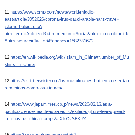
11
https://www.scmp.com/news/world/middle-
east/article/3052626/coronavirus-saudi-arabia-halts-travel-
islams-holiest-site?
utm_term=Autofeed&utm_medium=Social&utm_content=article
&utm_source=Twitter#Echobox=1582781672
12
https://en.wikipedia.org/wiki/Islam_in_China#Number_of_Mu
slims_in_China
13
https://es.bitterwinter.org/los-musulmanes-hui-temen-ser-tan-
reprimidos-como-los-uigures/
14
https://www.japantimes.co.jp/news/2020/02/13/asia-
pacific/science-health-asia-pacific/exiled-uighurs-fear-spread-
coronavirus-china-camps/#.XlxCvSFKjZ4
15
https://www.youtube.com/watch?