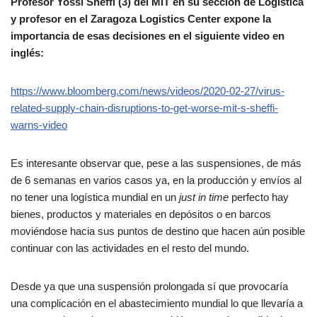
Profesor Yossi Sheffi (3) del MIT en su sección de Logística
y profesor en el Zaragoza Logistics Center expone la
importancia de esas decisiones en el siguiente video en
inglés:
https://www.bloomberg.com/news/videos/2020-02-27/virus-
related-supply-chain-disruptions-to-get-worse-mit-s-sheffi-
warns-video
Es interesante observar que, pese a las suspensiones, de más
de 6 semanas en varios casos ya, en la producción y envíos al
no tener una logística mundial en un
just in time
perfecto hay
bienes, productos y materiales en depósitos o en barcos
moviéndose hacia sus puntos de destino que hacen aún posible
continuar con las actividades en el resto del mundo.
Desde ya que una suspensión prolongada sí que provocaría
una complicación en el abastecimiento mundial lo que llevaría a