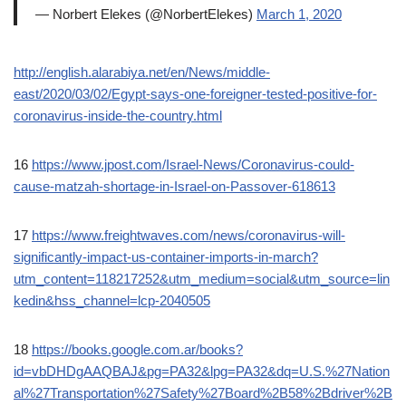
— Norbert Elekes (@NorbertElekes)
March 1, 2020
http://english.alarabiya.net/en/News/middle-
east/2020/03/02/Egypt-says-one-foreigner-tested-positive-for-
coronavirus-inside-the-country.html
16
https://www.jpost.com/Israel-News/Coronavirus-could-
cause-matzah-shortage-in-Israel-on-Passover-618613
17
https://www.freightwaves.com/news/coronavirus-will-
significantly-impact-us-container-imports-in-march?
utm_content=118217252&utm_medium=social&utm_source=lin
kedin&hss_channel=lcp-2040505
18
https://books.google.com.ar/books?
id=vbDHDgAAQBAJ&pg=PA32&lpg=PA32&dq=U.S.%27Nation
al%27Transportation%27Safety%27Board%2B58%2Bdriver%2B