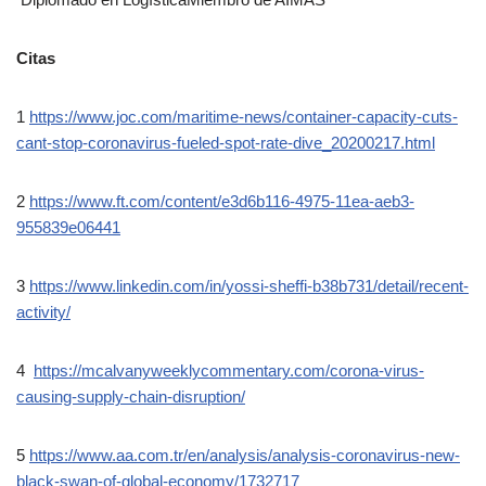
Citas
1
https://www.joc.com/maritime-news/container-capacity-cuts-
cant-stop-coronavirus-fueled-spot-rate-dive_20200217.html
2
https://www.ft.com/content/e3d6b116-4975-11ea-aeb3-
955839e06441
3
https://www.linkedin.com/in/yossi-sheffi-b38b731/detail/recent-
activity/
4
https://mcalvanyweeklycommentary.com/corona-virus-
causing-supply-chain-disruption/
5
https://www.aa.com.tr/en/analysis/analysis-coronavirus-new-
black-swan-of-global-economy/1732717