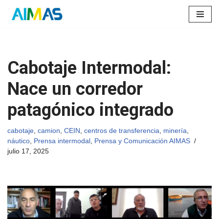
Saltar
al
contenido
Cabotaje Intermodal:
Nace un corredor
patagónico integrado
cabotaje
,
camion
,
CEIN
,
centros de transferencia
,
minería
,
náutico
,
Prensa intermodal
,
Prensa y Comunicación AIMAS
julio 17, 2025