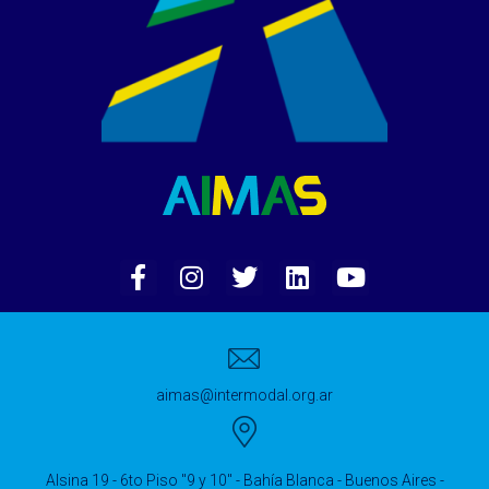
aimas@intermodal.org.ar
Alsina 19 - 6to Piso "9 y 10" - Bahía Blanca - Buenos Aires -