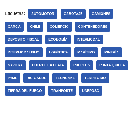
Etiquetas:
AUTOMOTOR
CABOTAJE
CAMIONES
CARGA
CHILE
COMERCIO
CONTENEDORES
DEPOSITO FISCAL
ECONOMÍA
INTERMODAL
INTERMODALISMO
LOGÍSTICA
MARÍTIMO
MINERÍA
NAVIERA
PUERTO LA PLATA
PUERTOS
PUNTA QUILLA
PYME
RIO GANDE
TECNOMYL
TERRITORIO
TIERRA DEL FUEGO
TRANPORTE
UNEPOSC