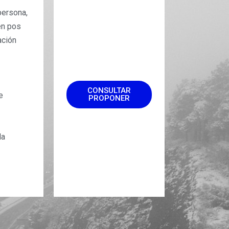
persona,
en pos
ación
CONSULTAR
e
PROPONER
la