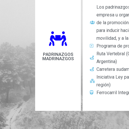
Los padrinazgos
empresa u organ
de la promoción
para inducir hac
movilidad, y a l
Programa de pro
Ruta Vertebral (
PADRINAZGOS
MADRINAZGOS
Argentina)
Carretera sudame
Iniciativa Ley p
región)
Ferrocarril Inte