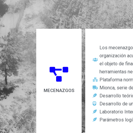
Los mecenazgos
organización ac
el objeto de fin
herramientas nec
Plataforma norm
Mionca, serie d
MECENAZGOS
Desarrollo teór
Desarrollo de un
Laboratorio Inte
Parámetros logís