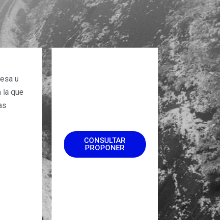
esa u
 la que
as
CONSULTAR
PROPONER