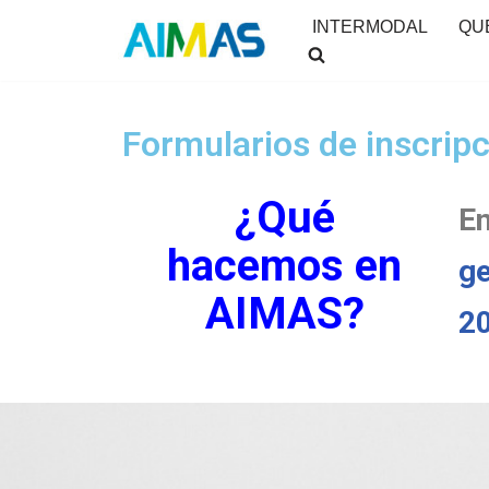
INTERMODAL
QU
Saltar
al
contenido
Formularios de inscripc
¿Qué
En
hacemos en
ge
AIMAS?
2