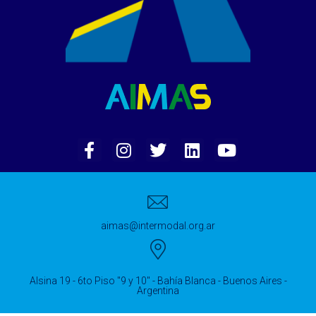
aimas@intermodal.org.ar
Alsina 19 - 6to Piso "9 y 10" - Bahía Blanca - Buenos Aires -
Argentina