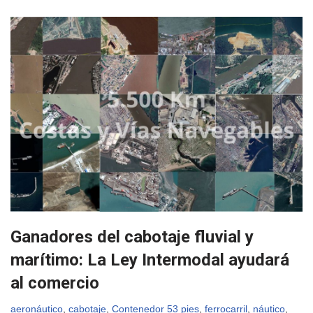
Ganadores del cabotaje fluvial y
marítimo: La Ley Intermodal ayudará
al comercio
aeronáutico
,
cabotaje
,
Contenedor 53 pies
,
ferrocarril
,
náutico
,