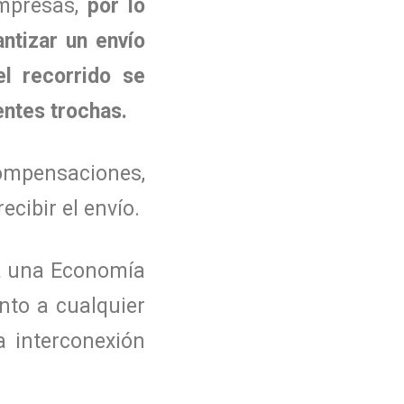
empresas,
por lo
ntizar un envío
l recorrido se
entes trochas.
ompensaciones,
ecibir el envío.
ba una Economía
nto a cualquier
a interconexión