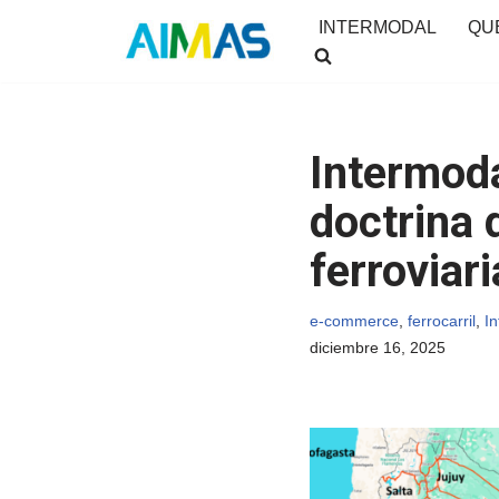
INTERMODAL
QU
Saltar
al
contenido
Intermoda
doctrina 
ferroviar
e-commerce
,
ferrocarril
,
In
diciembre 16, 2025