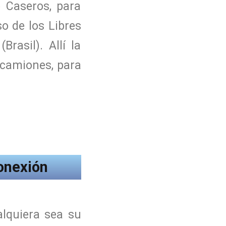
o Caseros, para
o de los Libres
rasil). Allí la
 camiones, para
onexión
alquiera sea su