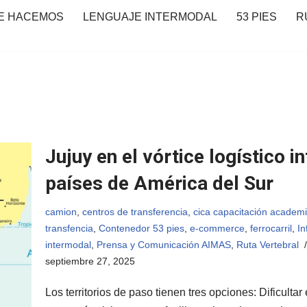
E HACEMOS
LENGUAJE INTERMODAL
53 PIES
R
Jujuy en el vórtice logístico i
países de América del Sur
camion
,
centros de transferencia
,
cica capacitación academi
transfencia
,
Contenedor 53 pies
,
e-commerce
,
ferrocarril
,
In
intermodal
,
Prensa y Comunicación AIMAS
,
Ruta Vertebral
septiembre 27, 2025
Los territorios de paso tienen tres opciones: Dificultar