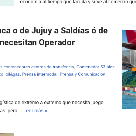
economía al tiempo que facilita y sirve al comercio 
ca o de Jujuy a Saldías ó de
 necesitan Operador
s contenedores centros de transfencia
,
Contenedor 53 pies
,
co
,
oil&gas
,
Prensa intermodal
,
Prensa y Comunicación
ogística de extremo a extremo que necesita juego
icas, pero…
Leer más »