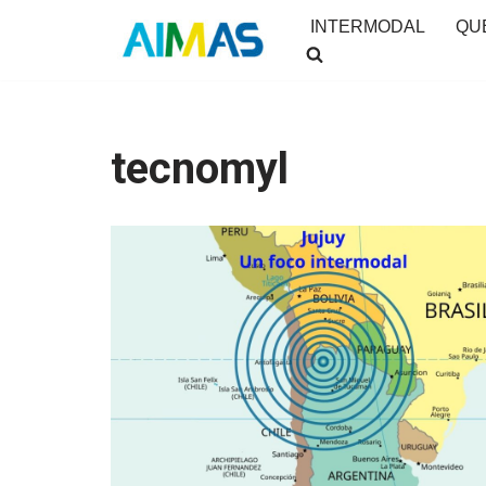
INTERMODAL
QU
Saltar
al
contenido
tecnomyl