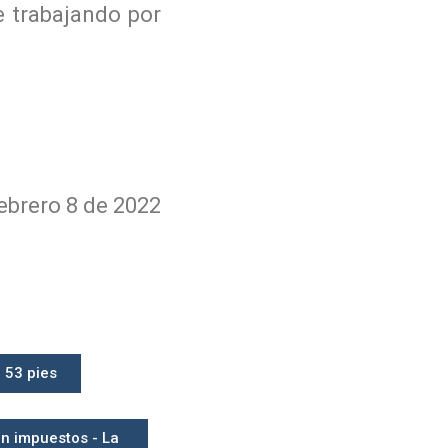
e trabajando por
ebrero 8 de 2022
 53 pies
n impuestos - La