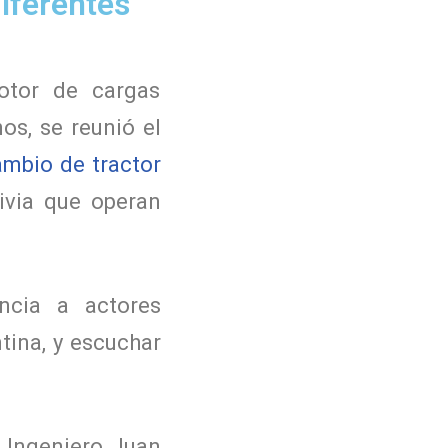
iferentes
otor de cargas
nos, se reunió el
mbio de tractor
livia que operan
encia a actores
tina, y escuchar
l Ingeniero Juan