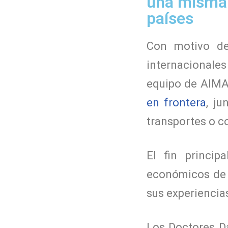
una misma 
países
Con motivo de
internacionales 
equipo de AIMAS
en frontera
, ju
transportes o c
El fin princip
económicos de l
sus experiencia
Los Doctores Da