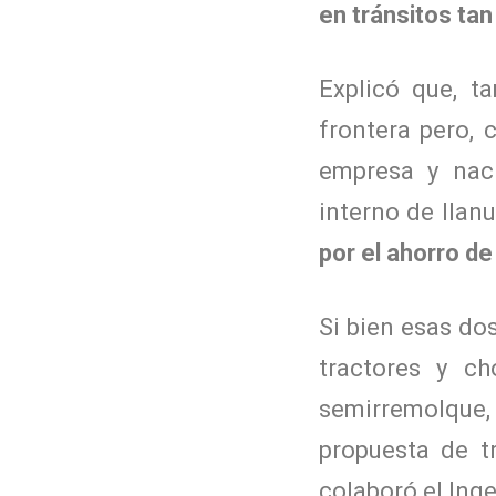
en tránsitos tan
Explicó que, t
frontera pero,
empresa y naci
interno de llan
por el ahorro d
Si bien esas do
tractores y c
semirremolque
propuesta de t
colaboró el Ing