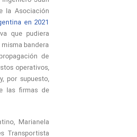
e la Asociación
gentina en 2021
iva que pudiera
de misma bandera
 propagación de
stos operativos,
y, por supuesto,
e las firmas de
ntino,
Marianela
s Transportista