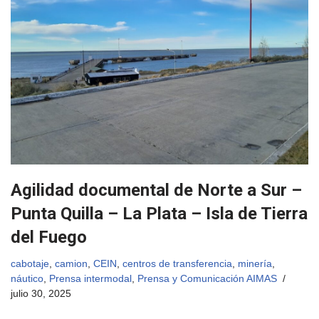
Agilidad documental de Norte a Sur –
Punta Quilla – La Plata – Isla de Tierra
del Fuego
cabotaje
,
camion
,
CEIN
,
centros de transferencia
,
minería
,
náutico
,
Prensa intermodal
,
Prensa y Comunicación AIMAS
julio 30, 2025