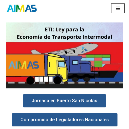
Saltar
al
contenido
Jornada en Puerto San Nicolás
Compromiso de Legisladores Nacionales