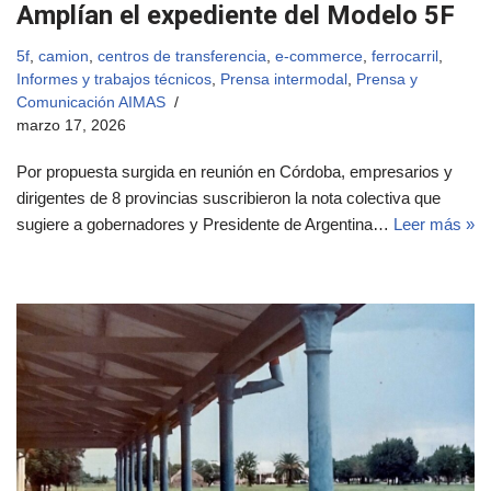
Amplían el expediente del Modelo 5F
5f
,
camion
,
centros de transferencia
,
e-commerce
,
ferrocarril
,
Informes y trabajos técnicos
,
Prensa intermodal
,
Prensa y
Comunicación AIMAS
marzo 17, 2026
Por propuesta surgida en reunión en Córdoba, empresarios y
dirigentes de 8 provincias suscribieron la nota colectiva que
sugiere a gobernadores y Presidente de Argentina…
Leer más »