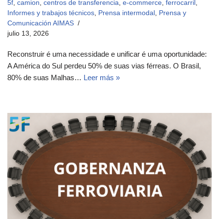
5f
,
camion
,
centros de transferencia
,
e-commerce
,
ferrocarril
,
Informes y trabajos técnicos
,
Prensa intermodal
,
Prensa y
Comunicación AIMAS
julio 13, 2026
Reconstruir é uma necessidade e unificar é uma oportunidade:
A América do Sul perdeu 50% de suas vias férreas. O Brasil,
80% de suas Malhas…
Leer más »