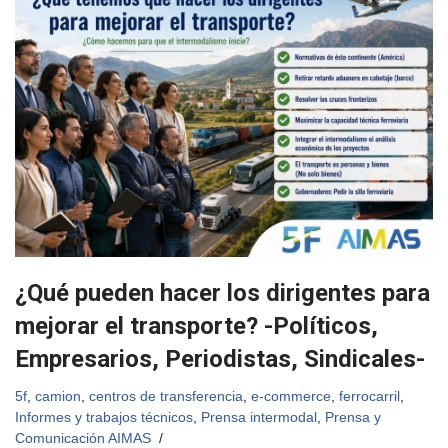
¿Qué pueden hacer los dirigentes para
mejorar el transporte? -Políticos,
Empresarios, Periodistas, Sindicales-
5f
,
camion
,
centros de transferencia
,
e-commerce
,
ferrocarril
,
Informes y trabajos técnicos
,
Prensa intermodal
,
Prensa y
Comunicación AIMAS