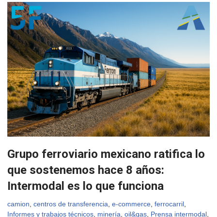
Grupo ferroviario mexicano ratifica lo
que sostenemos hace 8 años:
Intermodal es lo que funciona
camion
,
centros de transferencia
,
e-commerce
,
ferrocarril
,
Informes y trabajos técnicos
,
minería
,
oil&gas
,
Prensa intermodal
,