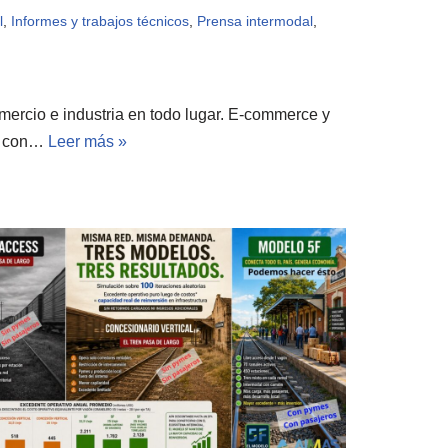
l
,
Informes y trabajos técnicos
,
Prensa intermodal
,
ercio e industria en todo lugar. E-commerce y
io con…
Leer más »