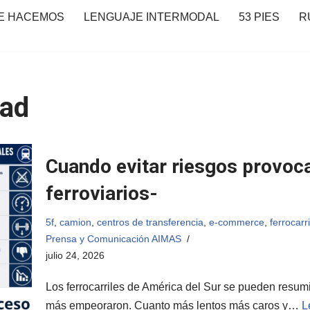
E HACEMOS
LENGUAJE INTERMODAL
53 PIES
R
dad
Cuando evitar riesgos provoc
ferroviarios-
5f
,
camion
,
centros de transferencia
,
e-commerce
,
ferrocarri
Prensa y Comunicación AIMAS
julio 24, 2026
Los ferrocarriles de América del Sur se pueden resumi
más empeoraron. Cuanto más lentos más caros y…
L