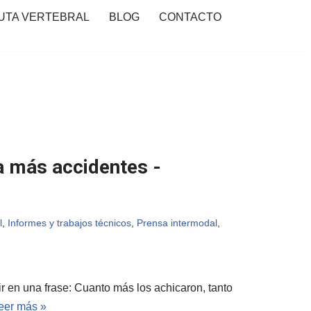
UTA VERTEBRAL
BLOG
CONTACTO
a más accidentes -
l
,
Informes y trabajos técnicos
,
Prensa intermodal
,
r en una frase: Cuanto más los achicaron, tanto
eer más »