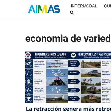
INTERMODAL
QU
Saltar
al
contenido
economia de varie