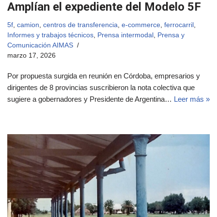
Amplían el expediente del Modelo 5F
5f
,
camion
,
centros de transferencia
,
e-commerce
,
ferrocarril
,
Informes y trabajos técnicos
,
Prensa intermodal
,
Prensa y
Comunicación AIMAS
marzo 17, 2026
Por propuesta surgida en reunión en Córdoba, empresarios y
dirigentes de 8 provincias suscribieron la nota colectiva que
sugiere a gobernadores y Presidente de Argentina…
Leer más »